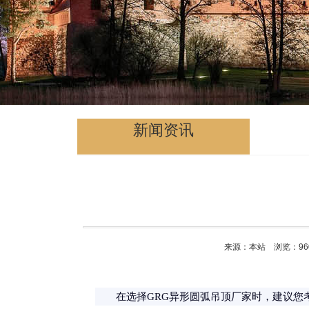
新闻资讯
来源：本站 浏览：
96
在选择GRG异形圆弧吊顶厂家时，建议您