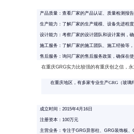
产品质量
：查看厂家的产品认证、质量检测报告
生产能力
：了解厂家的生产规模、设备先进程度
设计能力
：考察厂家的设计团队和设计案例，确
施工服务
：了解厂家的施工团队、施工经验等，
售后服务
：询问厂家的售后服务政策，确保在使
在重庆GRG实力比较强的有重庆创之信，永
在重庆地区，有多家专业生产GRG（玻
成立时间
：2015年4月16日
注册资本
：100万元
主营业务
：专注于GRG异形柱、GRG装饰板