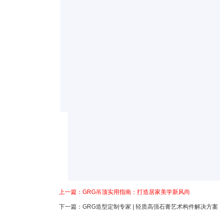
上一篇：GRG吊顶实用指南：打造居家美学新风尚
下一篇：GRG造型定制专家 | 轻质高强石膏艺术构件解决方案